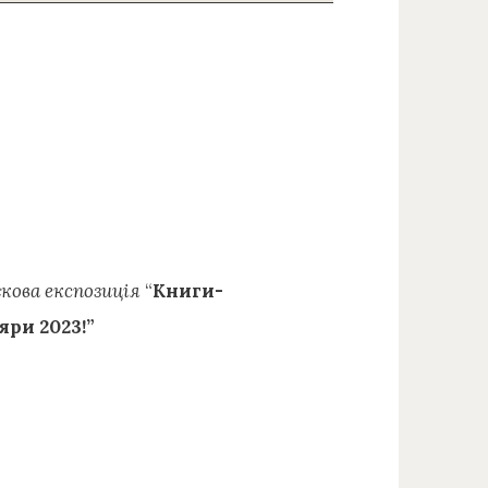
кова експозиція
“
Книги-
яри 2023!”