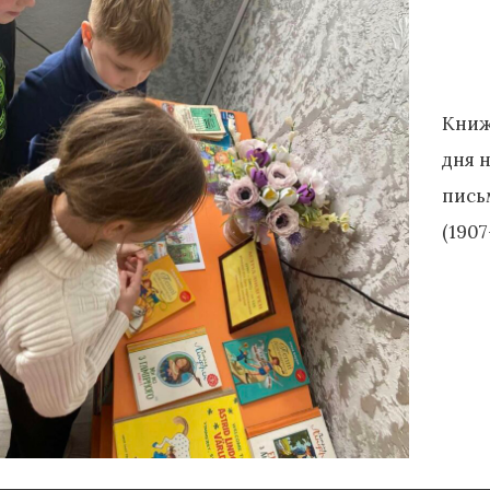
Книжк
дня 
пись
(1907