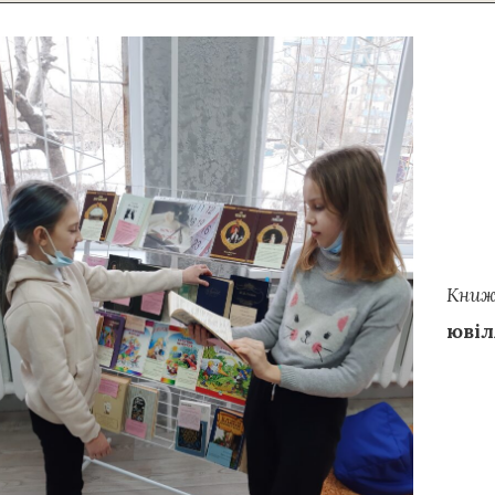
Книж
ювіл