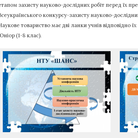
етапом захисту науково-дослідних робіт перед їх пр
Всеукраїнського конкурсу-захисту науково-дослідних
Наукове товариство має дві ланки учнів відповідно їх 
Юніор (1-8 клас).