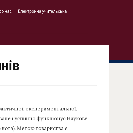
ро нас
Електронна учительська
чнів
рактичної, експериментальної,
оване і успішно функціонує Наукове
нота). Метою товариства є