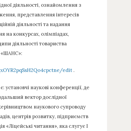
ідної діяльності, ознайомлення з
ження, представлення інтересів
ційній діяльності та надання
я на конкурсах, олімпіадах,
нципи діяльності товариства
в «ШАНС»:
qxOYR2pqSsH2Qo4cpctne/edit
.
 установчі наукові конференції, де
подальший вектор дослідної
 керівництвом наукового супроводу
адів, центрів розвитку, підприємств
я «Ліцейські читання», яка слугує І