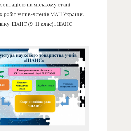
езентацією на міському етапі
 робіт учнів-членів МАН України.
віку: ШАНС (9-11 клас) і ШАНС-