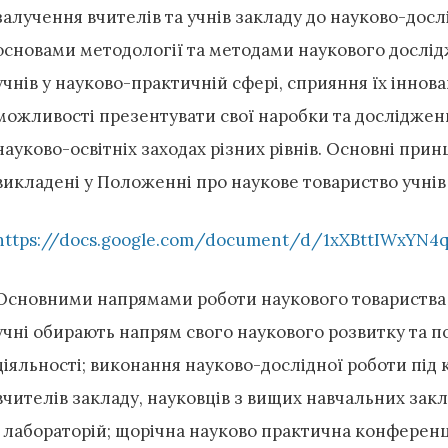
залучення вчителів та учнів закладу до науково-досл
основами методології та методами наукового дослід
учнів у науково-практичній сфері, сприяння їх іннова
можливості презентувати свої наробки та дослідженн
науково-освітніх заходах різних рівнів. Основні при
викладені у Положенні про наукове товариство учні
https://docs.google.com/document/d/1xXBttIWxYN4
Основними напрямами роботи наукового товариства є:
учні обирають напрям свого наукового розвитку та 
діяльності; виконання науково-дослідної роботи під
вчителів закладу, науковців з вищих навчальних закл
і лабораторій; щорічна науково практична конференці