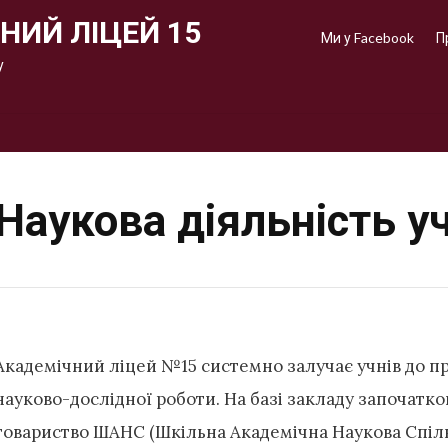
НИЙ ЛІЦЕЙ 15
Ми у Facebook
П
у
Наукова діяльність у
Академічний ліцей №15 системно залучає учнів до п
науково-дослідної роботи. На базі закладу започатк
товариство ШАНС (Шкільна Академічна Наукова Спіль