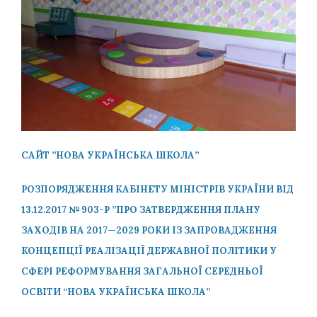
САЙТ ”НОВА УКРАЇНСЬКА ШКОЛА”
РОЗПОРЯДЖЕННЯ КАБІНЕТУ МІНІСТРІВ УКРАЇНИ ВІД
13.12.2017 № 903-P ”ПРО ЗАТВЕРДЖЕННЯ ПЛАНУ
ЗАХОДІВ НА 2017—2029 РОКИ ІЗ ЗАПРОВАДЖЕННЯ
КОНЦЕПЦІЇ РЕАЛІЗАЦІЇ ДЕРЖАВНОЇ ПОЛІТИКИ У
СФЕРІ РЕФОРМУВАННЯ ЗАГАЛЬНОЇ СЕРЕДНЬОЇ
ОСВІТИ “НОВА УКРАЇНСЬКА ШКОЛА”