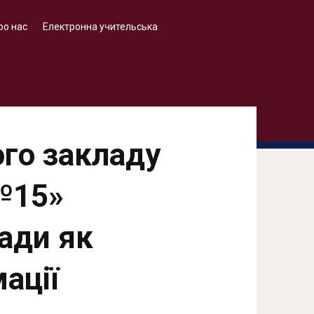
ро нас
Електронна учительська
го закладу
№15»
ради як
ації