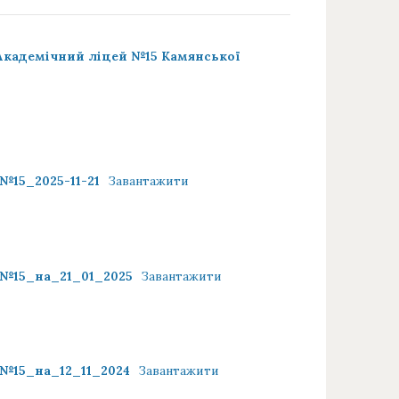
 Академічний ліцей №15 Камянської
№15_2025-11-21
Завантажити
 №15_на_21_01_2025
Завантажити
 №15_на_12_11_2024
Завантажити