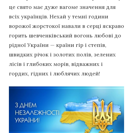
це свято має дуже вагоме значення для
всіх українців. Нехай у темні години
ворожої жорстокої навали в серці яскраво
горить шевченківський вогонь любові до
рідної України — країни гір і степів,
швидких річок і золотих полів, зелених
лісів і глибоких морів, відважних і
гордих, гідних і люблячих людей!