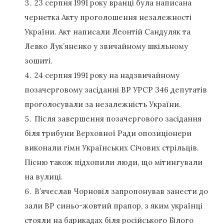
23 серпня 1991 року вранці була написана
чернетка Акту проголошення незалежності
України. Акт написали Леонтій Сандуляк та
Левко Лук’яненко у звичайному шкільному
зошиті.
24 серпня 1991 року на надзвичайному
позачерговому засіданні ВР УРСР 346 депутатів
проголосували за незалежність України.
Після завершення позачергового засідання
біля трибуни Верховної Ради опозиціонери
виконали гімн Українських Січових стрільців.
Пісню також підхопили люди, що мітингували
на вулиці.
В’ячеслав Чорновіл запропонував занести до
зали ВР синьо-жовтий прапор, з яким українці
стояли на барикадах біля російського Білого