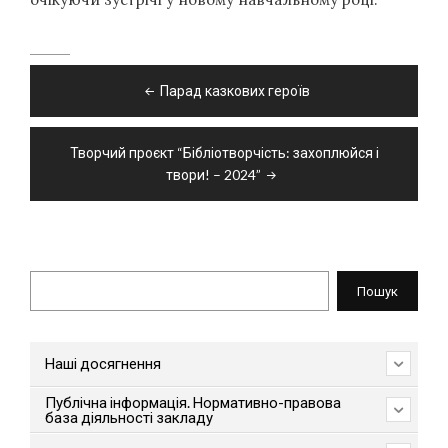
Навігація
Парад казкових героїв
записів
Творчий проєкт “Бібліотворчість: захоплюйся і
твори! – 2024”
Пошук
Пошук
Наші досягнення
Публічна інформація. Нормативно-правова
база діяльності закладу