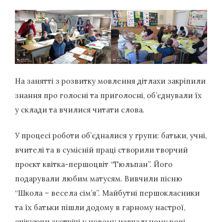
На занятті з розвитку мовлення дітлахи закріпили
знання про голосні та приголосні, об’єднували їх
у склади та вчилися читати слова.
У процесі роботи об’єдналися у групи: батьки, учні,
вчителі та в сумісній праці створили творчий
проєкт квітка-першоцвіт “Тюльпан”. Його
подарували любим матусям. Вивчили пісню
“Школа – весела сім’я”. Майбутні першокласники
та їх батьки пішли додому в гарному настрої,
очікуючи зустрічі у новому навчальному році.