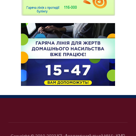
Copyright © 2010-2023 КЗ «Академічний ліцей №15» КМР