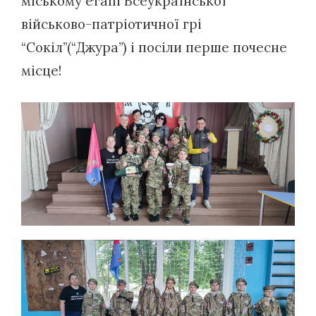
міському етапі Всеукраїнської
військово-патріотичної грі
“Сокіл”(“Джура”) і посіли перше почесне
місце!