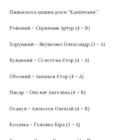
Пишаємось нашим роєм “Камінчани”:
Ройовий – Скрипник Артур (4 – В)
Хорунжий – Якушенко Олександр (3 – А)
Булавний – Селегень Єгор (4 – А)
Обозний – Ананьєв Єгор (4 – А)
Писар – Опелат Ангеліна (4 – В)
Осавул – Алексєєв Олексій (4 – В)
Козачка – Головко Кіра (3 – А)