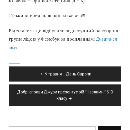
Козачка – Орлова Катерина (4 – Б)
Тільки вперед, наші юні козачата!!!
Відеозвіт як це відбувалося доступний на сторінці
групи ліцею у Фейсбук за посиланням:
Дивитися
відео
Навігація
9 травня – День Європи
записів
Добрі справи Джури презентує рій “Незламні” 5-В
класу
Пошук