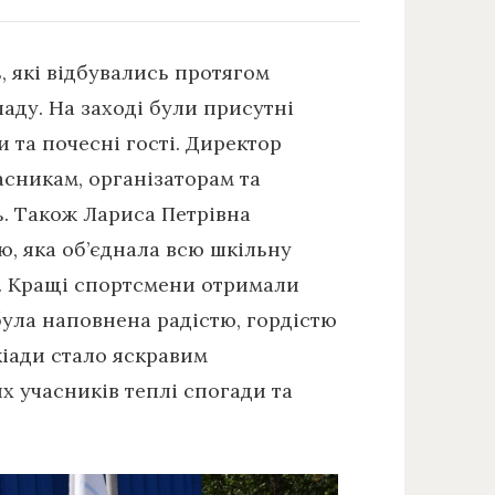
, які відбувались протягом
ладу. На заході були присутні
и та почесні гості. Директор
асникам, організаторам та
ь. Також Лариса Петрівна
ю, яка об’єднала всю шкільну
. Кращі спортсмени отримали
була наповнена радістю, гордістю
кіади стало яскравим
 учасників теплі спогади та