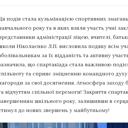
Ця подія стала кульмінацією спортивних змагань
навчального року та в яких взяли участь учні зак
представники адміністрації ліцею, вчителі, батьк
школи Ніколаєнко Л.П. висловила подяку всім уч
вболівальникам за їх відданість та активну участ
зазначила, що спартакіада стала важливою подіє
спільноту та сприяє зміцненню командного духу
нагороди за свої досягнення. Атмосфера заходу 
та відчуттям спільної перемоги! Закриття спарта
завершенням шкільного року, залишивши в серцях
стимул до нових звершень у майбутньому!