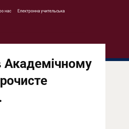
ро нас
Електронна учительська
 в Академічному
урочисте
.