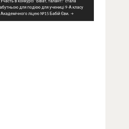
Участь в конкурсі “Віват, талант!” стала
абутньою для подією для учениці 9-А класу
Академічного ліцею №15 Бабій Єви.