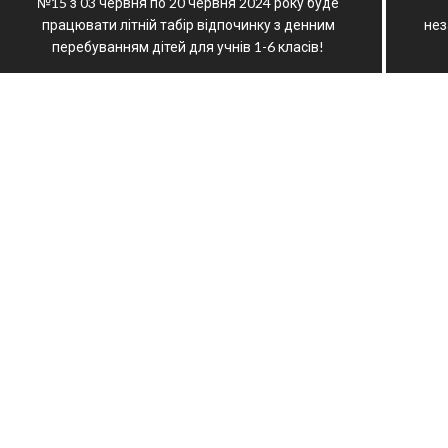
№15 з 03 червня по 20 червня 2024 року буде
працювати літній табір відпочинку з денним
нез
перебуванням дітей для учнів 1-6 класів!