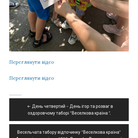
Переглянути відео
Переглянути відео
Навігація
День четвертий – День ігор та розваг в
записів
оздоровчому таборі “Веселкова країна ”.
Весельчата табору відпочинку “Веселкова країна”