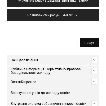
Учні 5-В класу відвідали “Виставку техніки”
записів
Розвивай свій розум – читай!
Пошук
Пошук
Наші досягнення
Публічна інформація. Нормативно-правова
база діяльності закладу
Освітній процес
Зарахування учнів до закладу освіти
Внутрішня система забезпечення якості освіти