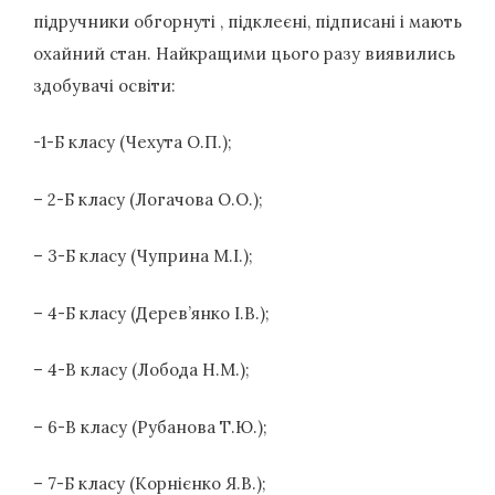
підручники обгорнуті , підклеєні, підписані і мають
охайний стан. Найкращими цього разу виявились
здобувачі освіти:
-1-Б класу (Чехута О.П.);
– 2-Б класу (Логачова О.О.);
– 3-Б класу (Чуприна М.І.);
– 4-Б класу (Дерев’янко І.В.);
– 4-В класу (Лобода Н.М.);
– 6-В класу (Рубанова Т.Ю.);
– 7-Б класу (Корнієнко Я.В.);