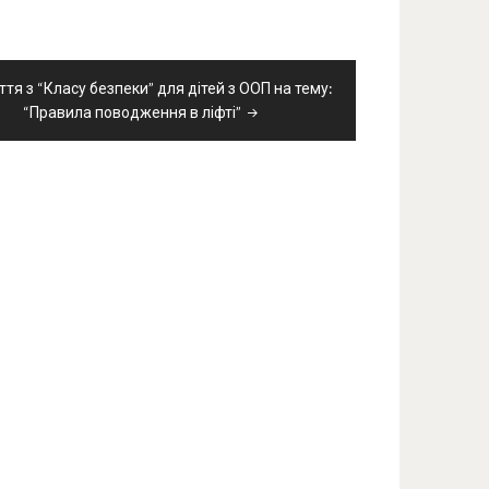
ття з “Класу безпеки” для дітей з ООП на тему:
“Правила поводження в ліфті”