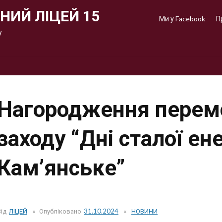
НИЙ ЛІЦЕЙ 15
Ми у Facebook
П
у
Нагородження перем
заходу “Дні сталої ене
Кам’янське”
Від
ЛІЦЕЙ
Опубліковано
31.10.2024
НОВИНИ