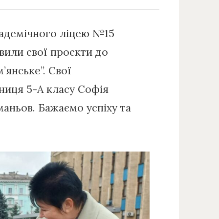
кадемічного ліцею №15
вили свої проєкти до
м’янське”. Свої
ниця 5-А класу Софія
маньов. Бажаємо успіху та