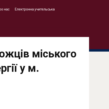
ро нас
Електронна учительська
ожців міського
ргії у м.