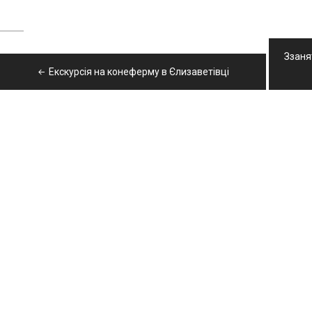
Навігація
Ззаня
записів
Екскурсія на конеферму в Єлизаветівці