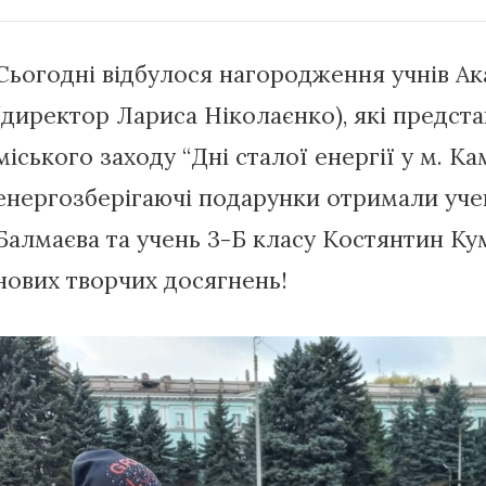
Сьогодні відбулося нагородження учнів А
(директор Лариса Ніколаєнко), які предста
міського заходу “Дні сталої енергії у м. Ка
енергозберігаючі подарунки отримали уче
Балмаєва та учень 3-Б класу Костянтин Ку
нових творчих досягнень!