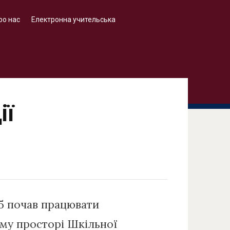
ро нас
Електронна учительська
ії
15 почав працювати
ому просторі Шкільної