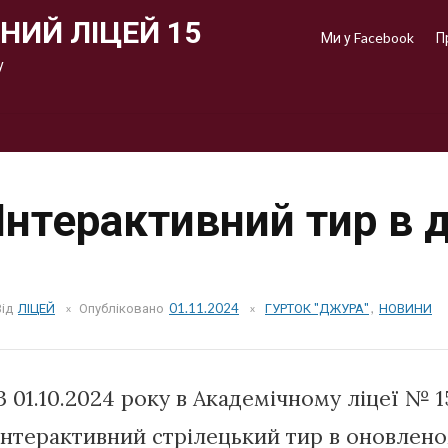
НИЙ ЛІЦЕЙ 15
Ми у Facebook
П
у
Інтерактивний тир в д
Від
ЛІЦЕЙ
Опубліковано
01.11.2024
ГУРТОК "ДЖУРА"
,
НОВИНИ
З 01.10.2024 року в Академічному ліцеї № 
інтерактивний стрілецький тир в оновлен