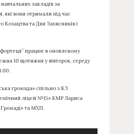
 навчальних закладів за
, які вони отримали під час
 Козацтва та Дня Захисників і
 фортеця” працює в оновленому
ежна 10 щотижня у вівторок, середу
3.00.
ька громада» спільно з КЗ
демічний ліцей №15» КМР Лариса
Громаді» та МХП.