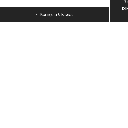
З
записів
кон
Канікули 5-В клас