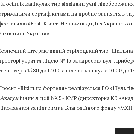
На осінніх канікулах тир відвідали учні лівобережних
отриманими сертифікатами на пробне занняття в тирі
фестивалю «Fest-Квест-Незламні до Дня Українського
Захисниць України»
Безпечний Інтерактивний стрілецький тир “Шкільна
просторі укриття ліцею № 15 за адресою: вул. Прибер
та четвер з 15.30 до 17.00, а під час канікул з 10.00 до 1
Проєкт «Шкільна фортеця» реалізується ГО «Шульгівс
«Академічний ліцей №15» КМР (директорка КЗ «Ака
Ніколаєнко) за підтримки Благодійного фонду «МХП-
Навігація