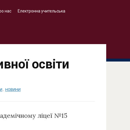
ро нас
Електронна учительська
вної освіти
БИ
,
НОВИНИ
кадемічному ліцеї №15