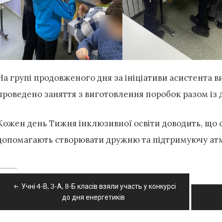
На групі продовженого дня за ініціативи асистента в
проведено заняття з виготовлення поробок разом із
Кожен день Тижня інклюзивної освіти доводить, що сп
допомагають створювати дружню та підтримуючу атм
Навігація
Учні 4-В, 3-А, 8-Б класів взяли участь у конкурсі
записів
до дня енергетиків