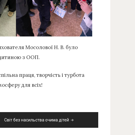
ихователя Мосолової Н. В. було
 дитиною з ООП.
ільна праця, творчість і турбота
осферу для всіх!
Світ без насильства очима дітей