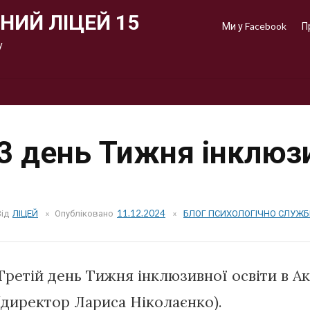
НИЙ ЛІЦЕЙ 15
Ми у Facebook
П
у
3 день Тижня інклюзи
Від
ЛІЦЕЙ
Опубліковано
11.12.2024
БЛОГ ПСИХОЛОГІЧНО СЛУЖ
Третій день Тижня інклюзивної освіти в А
(директор Лариса Ніколаєнко).