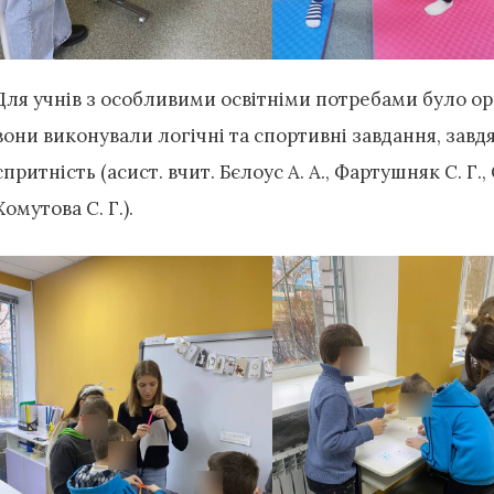
Для учнів з особливими освітніми потребами було орг
вони виконували логічні та спортивні завдання, завд
спритність (асист. вчит. Бєлоус А. А.,
Фартушняк С. Г., 
Хомутова С. Г.).