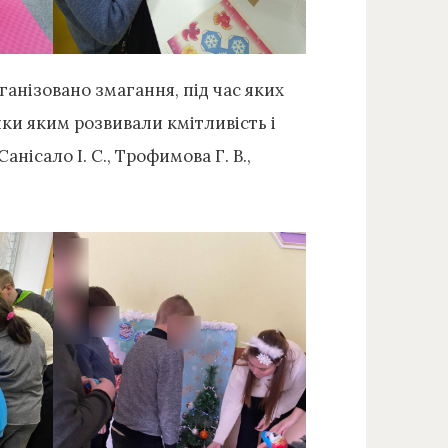
анізовано змагання, під час яких
яки яким розвивали кмітливість і
Санісало І. С., Трофимова Г. В.,