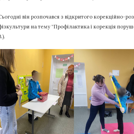
Сьогодні він розпочався з відкритого корекційно-роз
фізкультури на тему “Профілактика і корекція поруше
.).