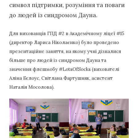
символ підтримки, розуміння та поваги
до людей із синдромом Дауна.
Для вихованців ГПД #2 в Академічному ліцеї #15
(директор Лариса Ніколаєнко) було проведено
презентаційне заняття, на якому учні дізналися
більше про людей із синдромом Дауна та
значення флешмобу #LotsOfSocks (вихователі
Аліна Бєлоус, Світлана Фартушняк, асистент
Наталія Мосолова).