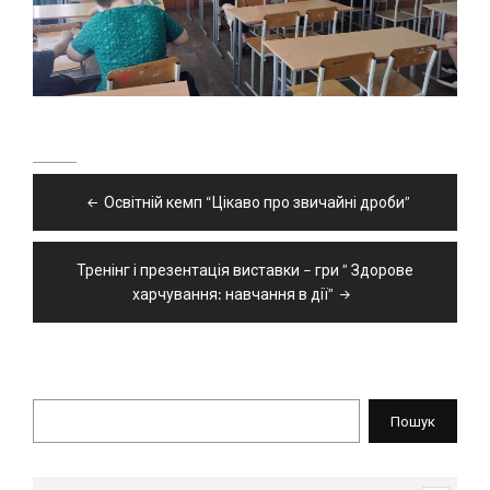
Навігація
Освітній кемп “Цікаво про звичайні дроби”
записів
Тренінг і презентація виставки – гри ” Здорове
харчування: навчання в дії”
Пошук
Пошук