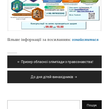
Більше інформації за посиланням:
ознайомитися
Навігація
Призер обласної олімпіади з правознавства!
записів
До дня дітей-винахідників
Пошук
Пошук