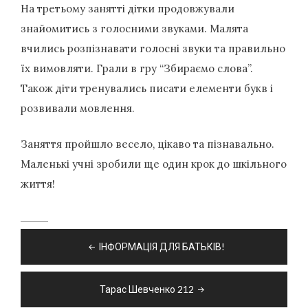
На третьому занятті дітки продовжували
знайомитись з голосними звуками. Малята
вчились розпізнавати голосні звуки та правильно
їх вимовляти. Грали в гру “Збираємо слова”.
Також діти тренувались писати елементи букв і
розвивали мовлення.
Заняття пройшло весело, цікаво та пізнавально.
Маленькі учні зробили ще один крок до шкільного
життя!
Навігація
ІНФОРМАЦІЯ ДЛЯ БАТЬКІВ!
записів
Тарас Шевченко 212