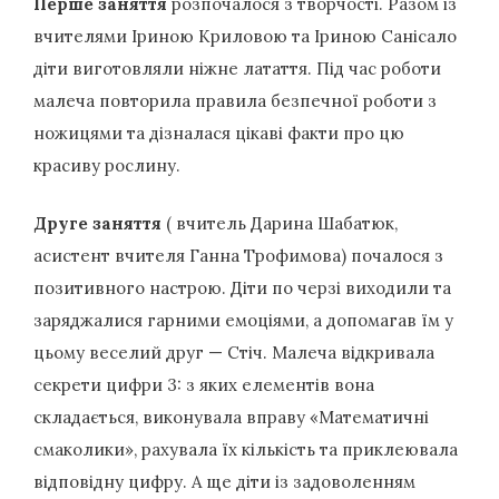
Перше заняття
розпочалося з творчості. Разом із
вчителями Іриною Криловою та Іриною Санісало
діти виготовляли ніжне латаття. Під час роботи
малеча повторила правила безпечної роботи з
ножицями та дізналася цікаві факти про цю
красиву рослину.
Друге заняття
( вчитель Дарина Шабатюк,
асистент вчителя Ганна Трофимова) почалося з
позитивного настрою. Діти по черзі виходили та
заряджалися гарними емоціями, а допомагав їм у
цьому веселий друг — Стіч. Малеча відкривала
секрети цифри 3: з яких елементів вона
складається, виконувала вправу «Математичні
смаколики», рахувала їх кількість та приклеювала
відповідну цифру. А ще діти із задоволенням