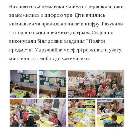
На занятті з математики майбутні першокласники
знайомились з цифрою три. Діти вчились
впізнавати та правильно писати цифру. Рахували
та порівнювали предмети до трьох. Старанно
виконували біля дошки завдання ” Полічи
предмети”. У дружній атмосфері розвивали увагу,
мислення та любов до математики.