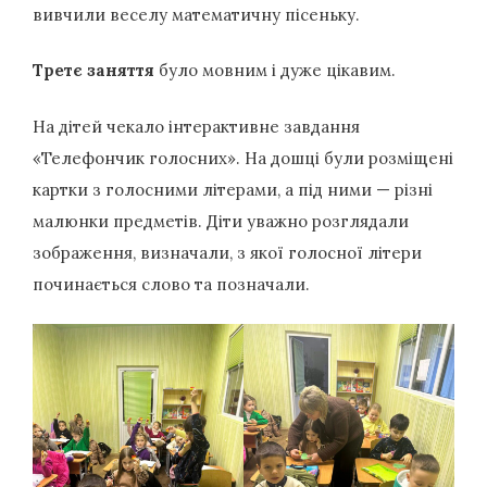
вивчили веселу математичну пісеньку.
Третє заняття
було мовним і дуже цікавим.
На дітей чекало інтерактивне завдання
«Телефончик голосних». На дошці були розміщені
картки з голосними літерами, а під ними — різні
малюнки предметів. Діти уважно розглядали
зображення, визначали, з якої голосної літери
починається слово та позначали.