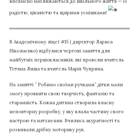
впевнено наближаються до шкільного життя — із
радістю, цікавістю та щирими усмішками!
В Академічному ліцеї #15 ( директор Лариса
Ніколаєнко) відбулися чергові заняття для
майбутніх першокласників, які провели вчитель
Тетяна Лиша та вчитель Марія Чуприна.
На занятті ” Робимо своїми ручками” дітки мали
змогу проявити свою творчість, фантазію та
старанність. Кожна дитина створила власну
неповторну розробку, у яку влала частину свого
настрою та натхнення. Вчились акуратності та
розвивали дрібну моторику рук.