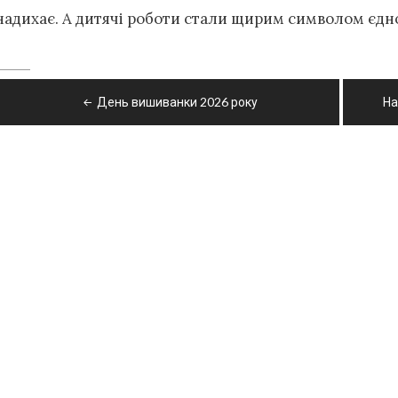
надихає. А дитячі роботи стали щирим символом єдно
Навігація
День вишиванки 2026 року
На
записів