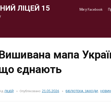
НИЙ ЛІЦЕЙ 15
Ми у Facebook
П
у
Вишивана мапа Украї
що єднають
Від
ЛІЦЕЙ
Опубліковано
21.05.2026
БІБЛІОТЕКА. ЗАХОДИ
,
НОВИ