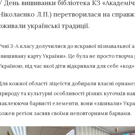
У День вишиванки бібліотека КЗ «Академі
Ніколаєнко Л.П.) перетворилася на справжн
оживали українські традиції.
Учні 3-А класу долучилися до яскравої пізнавальної 
«вишивану карту України». Це була не просто творча
Україною, під час якої діти відкривали для себе «код
Для кожної області ліцеїсти добирали власні орнамен
природу та культурні особливості різних куточків наш
наклеюючи барвисті елементи, вони «зшивали» Украї
кожен регіон засяяв своїми неповторними барвами.