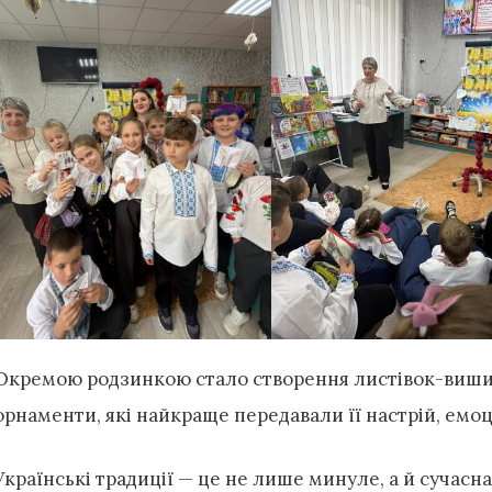
Окремою родзинкою стало створення листівок-виши
орнаменти, які найкраще передавали її настрій, емоці
Українські традиції — це не лише минуле, а й сучасна,