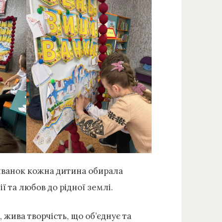
ванок кожна дитина обирала
ї та любов до рідної землі.
 жива творчість, що об’єднує та