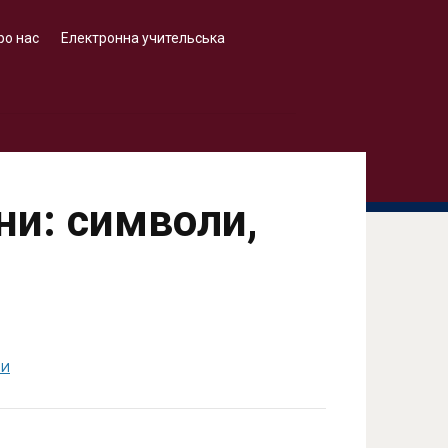
ро нас
Електронна учительська
ни: символи,
НИ