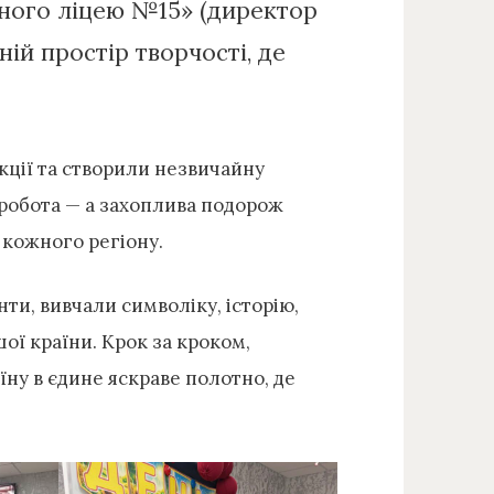
чного ліцею №15» (директор
ій простір творчості, де
акції та створили незвичайну
 робота — а захоплива подорож
» кожного регіону.
ти, вивчали символіку, історію,
ої країни. Крок за кроком,
ну в єдине яскраве полотно, де