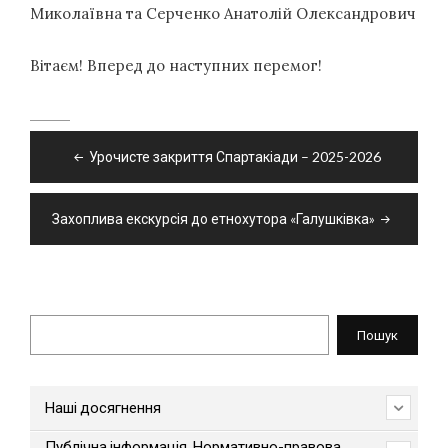
Миколаївна та Серченко Анатолій Олександрович
Вітаєм! Вперед до наступних перемог!
Навігація
Урочисте закриття Спартакіади – 2025-2026
записів
Захоплива екскурсія до етнохутора «Галушківка»
Пошук
Пошук
Наші досягнення
Публічна інформація. Нормативно-правова