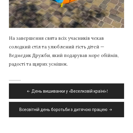
На завершення свята всіх учасників чекав
солодкий стіл та улюблений гість дітей —
Ведмедик Дружби, який подарував море обіймів,
радості та щирих усмішок.
Навігація
День вишиванки у «Веселковій країні»!
записів
Всесвітній день боротьби з дитячою працею