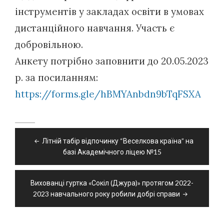
інструментів у закладах освіти в умовах
дистанційного навчання. Участь є
добровільною.
Анкету потрібно заповнити до 20.05.2023
р. за посиланням:
https://forms.gle/hBMYAnbdn9bTqFSXA
Навігація
Літній табір відпочинку “Веселкова країна” на
записів
базі Академічного ліцею №15
Вихованці гуртка «Сокіл (Джура)» протягом 2022-
2023 навчального року робили добрі справи