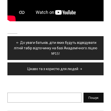
Навігація
До уваги батьків, діти яких будуть відвідувати
записів
літній табір відпочинку на базі Академічного ліцею
№15!
Цікаво та з користю для людей
Пошук
Пошук